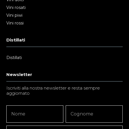
Vini rosati
Vini piwi
Vini rossi
Distillati
Distillati
Newsletter
Iscriviti alla nostra newsletter e resta sempre
aggiornato
Newsletter
Nome
Nome
Signup
Copy