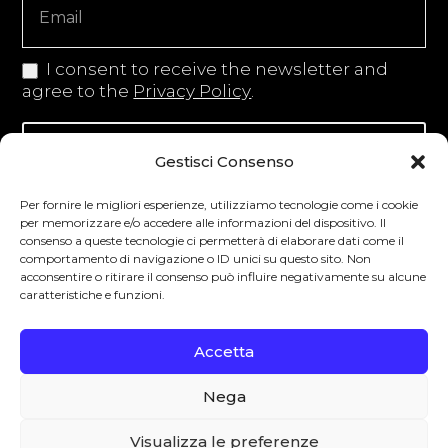
I consent to receive the newsletter and
agree to the
Privacy Policy
.
Iscriviti alla newsletter
Gestisci Consenso
Per fornire le migliori esperienze, utilizziamo tecnologie come i cookie
per memorizzare e/o accedere alle informazioni del dispositivo. Il
consenso a queste tecnologie ci permetterà di elaborare dati come il
Degustibus invita al consumo responsabile.
comportamento di navigazione o ID unici su questo sito. Non
acconsentire o ritirare il consenso può influire negativamente su alcune
La vendita di bevande alcoliche è vietata ai
caratteristiche e funzioni.
minori secondo la normativa vigente nel
Paese di residenza. L’abuso di alcol è
Accetta
pericoloso per la salute.
Nega
0
Visualizza le preferenze