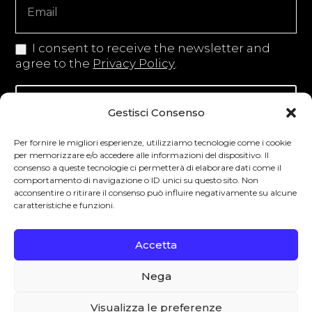
I consent to receive the newsletter and
agree to the
Privacy Policy
.
Iscriviti alla newsletter
Gestisci Consenso
Per fornire le migliori esperienze, utilizziamo tecnologie come i cookie
per memorizzare e/o accedere alle informazioni del dispositivo. Il
consenso a queste tecnologie ci permetterà di elaborare dati come il
Degustibus invita al consumo responsabile.
comportamento di navigazione o ID unici su questo sito. Non
acconsentire o ritirare il consenso può influire negativamente su alcune
La vendita di bevande alcoliche è vietata ai
caratteristiche e funzioni.
minori secondo la normativa vigente nel
Paese di residenza. L’abuso di alcol è
Accetta
pericoloso per la salute.
Nega
0
Visualizza le preferenze