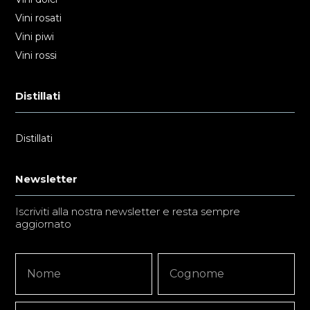
Vini rosati
Vini piwi
Vini rossi
Distillati
Distillati
Newsletter
Iscriviti alla nostra newsletter e resta sempre
aggiornato
Newsletter
Nome
Nome
Signup
Copy