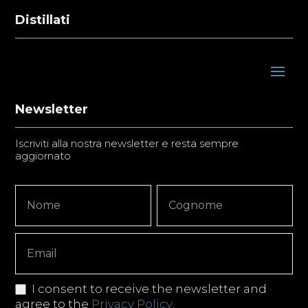
Distillati
Newsletter
Iscriviti alla nostra newsletter e resta sempre
aggiornato
Newsletter
Nome
Nome
Signup
Copy
I consent to receive the newsletter and
agree to the
Privacy Policy
.