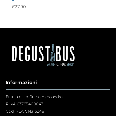
–
€
27.90
Informazioni
Futura di Lo Russo Alessandro
P.IVA 03765400043
Cod. REA CN315248