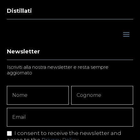
Distillati
Newsletter
Iscriviti alla nostra newsletter e resta sempre
aggiornato
Newsletter
Nome
Nome
Signup
Copy
I consent to receive the newsletter and
agree to the
Privacy Policy
.