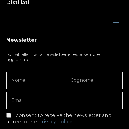
Distillati
Newsletter
Iscriviti alla nostra newsletter e resta sempre
aggiornato
Newsletter
Nome
Nome
Signup
Copy
I consent to receive the newsletter and
agree to the
Privacy Policy
.