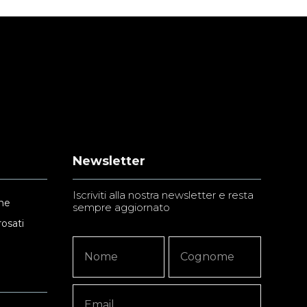
Newsletter
Iscriviti alla nostra newsletter e resta
ne
sempre aggiornato
rosati
Newsletter
Nome
Nome
Signup
Copy