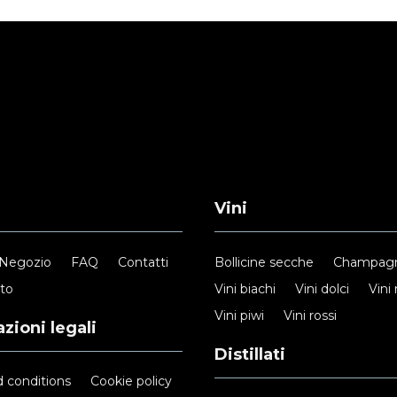
Vini
Negozio
FAQ
Contatti
Bollicine secche
Champag
nto
Vini biachi
Vini dolci
Vini 
Vini piwi
Vini rossi
zioni legali
Distillati
 conditions
Cookie policy