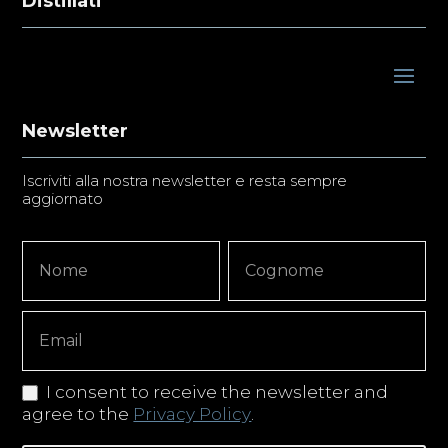
Distillati
Newsletter
Iscriviti alla nostra newsletter e resta sempre
aggiornato
Newsletter
Nome
Nome
Signup
Copy
I consent to receive the newsletter and
agree to the
Privacy Policy
.