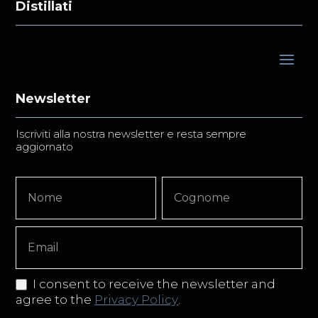
Distillati
Newsletter
Iscriviti alla nostra newsletter e resta sempre
aggiornato
Newsletter
Nome
Nome
Signup
Copy
I consent to receive the newsletter and
agree to the
Privacy Policy
.