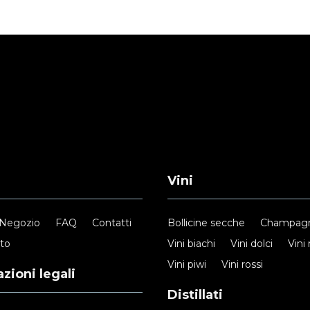
Vini
Negozio
FAQ
Contatti
Bollicine secche
Champag
nto
Vini biachi
Vini dolci
Vini 
Vini piwi
Vini rossi
zioni legali
Distillati