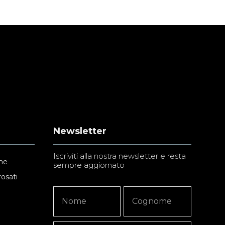
Newsletter
Iscriviti alla nostra newsletter e resta
ne
sempre aggiornato
rosati
Newsletter
Nome
Nome
Signup
Copy