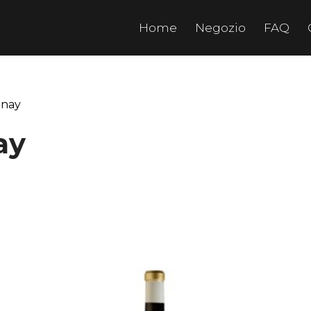
Home
Negozio
FAQ
nnay
ay