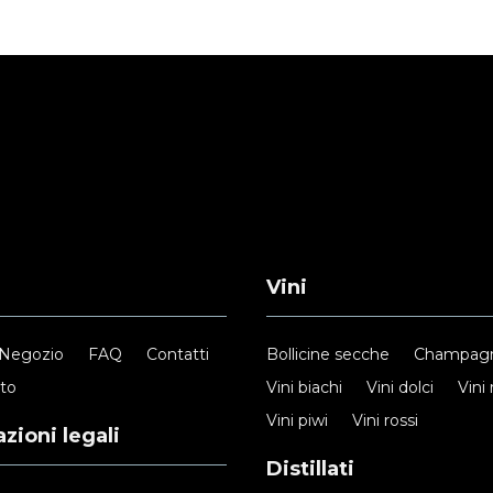
Vini
Negozio
FAQ
Contatti
Bollicine secche
Champag
nto
Vini biachi
Vini dolci
Vini 
Vini piwi
Vini rossi
zioni legali
Distillati