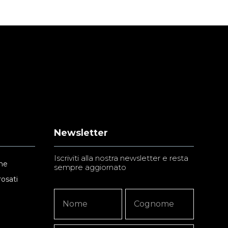
Newsletter
Iscriviti alla nostra newsletter e resta
ne
sempre aggiornato
rosati
Newsletter
Nome
Nome
Signup
Copy