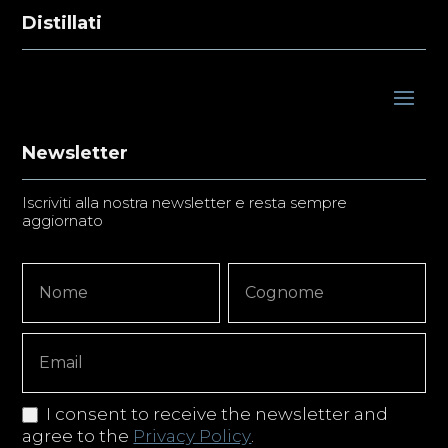
Distillati
Newsletter
Iscriviti alla nostra newsletter e resta sempre
aggiornato
Newsletter
Nome
Nome
Signup
Copy
I consent to receive the newsletter and
agree to the
Privacy Policy
.