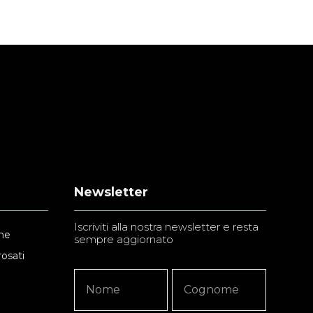
Newsletter
Iscriviti alla nostra newsletter e resta
ne
sempre aggiornato
rosati
Newsletter
Nome
Nome
Signup