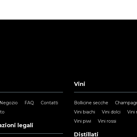
Vini
Negozio
FAQ
Contatti
Bollicine secche
Champag
nto
Vini biachi
Vini dolci
Vini 
Vini piwi
Vini rossi
zioni legali
Distillati