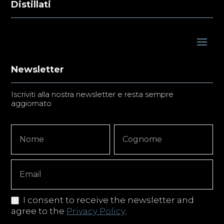
Distillati
Newsletter
Iscriviti alla nostra newsletter e resta sempre
aggiornato
Newsletter
Nome
Nome
Signup
Copy
I consent to receive the newsletter and
agree to the
Privacy Policy
.