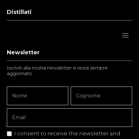
Distillati
Newsletter
Iscriviti alla nostra newsletter e resta sempre
aggiornato
Newsletter
Nome
Nome
Signup
Copy
I consent to receive the newsletter and