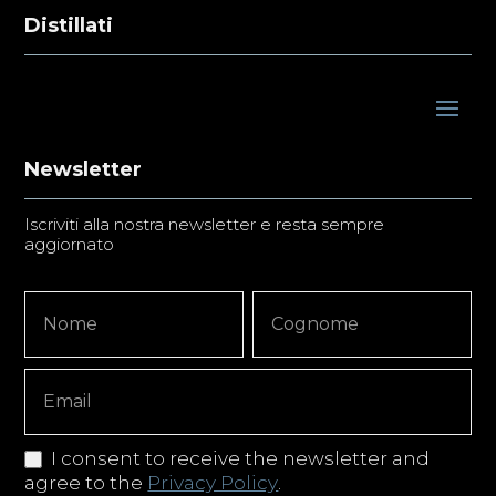
Distillati
Newsletter
Iscriviti alla nostra newsletter e resta sempre
aggiornato
Newsletter
Nome
Nome
Signup
Copy
I consent to receive the newsletter and
agree to the
Privacy Policy
.