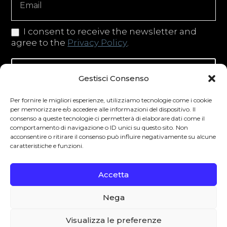
I consent to receive the newsletter and
agree to the
Privacy Policy
.
Iscriviti alla newsletter
Gestisci Consenso
Per fornire le migliori esperienze, utilizziamo tecnologie come i cookie
per memorizzare e/o accedere alle informazioni del dispositivo. Il
consenso a queste tecnologie ci permetterà di elaborare dati come il
Degustibus invita al consumo responsabile.
comportamento di navigazione o ID unici su questo sito. Non
acconsentire o ritirare il consenso può influire negativamente su alcune
La vendita di bevande alcoliche è vietata ai
caratteristiche e funzioni.
minori secondo la normativa vigente nel
Paese di residenza. L’abuso di alcol è
Accetta
pericoloso per la salute.
Nega
0
Visualizza le preferenze