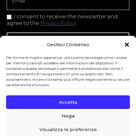
I consent to receive the newsletter and
agree to the
Privacy Policy
.
Iscriviti alla newsletter
Gestisci Consenso
Per fornire le migliori esperienze, utilizziamo tecnologie come i cookie
per memorizzare e/o accedere alle informazioni del dispositivo. Il
consenso a queste tecnologie ci permetterà di elaborare dati come il
Degustibus invita al consumo responsabile.
comportamento di navigazione o ID unici su questo sito. Non
acconsentire o ritirare il consenso può influire negativamente su alcune
La vendita di bevande alcoliche è vietata ai
caratteristiche e funzioni.
minori secondo la normativa vigente nel
Paese di residenza. L’abuso di alcol è
Accetta
pericoloso per la salute.
Nega
0
Visualizza le preferenze