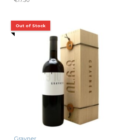
€
17.50
Gravner