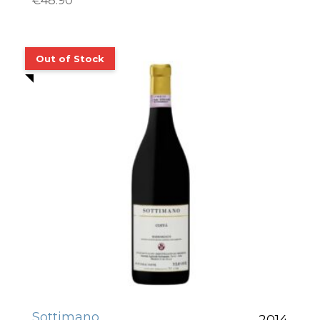
€
48.90
Sottimano
2014