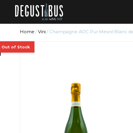
Home
/
Vini
/ Champagne AOC Pur Mesnil Blanc de 