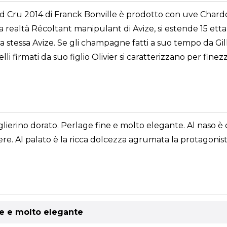
 Cru 2014 di Franck Bonville è prodotto con uve Chard
 realtà Récoltant manipulant di Avize, si estende 15 ettar
 stessa Avize. Se gli champagne fatti a suo tempo da Gil
i firmati da suo figlio Olivier si caratterizzano per finez
ierino dorato. Perlage fine e molto elegante. Al naso è ch
re. Al palato è la ricca dolcezza agrumata la protagonist
ine e molto elegante