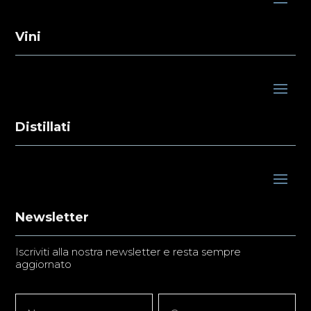
Vini
Distillati
Newsletter
Iscriviti alla nostra newsletter e resta sempre
aggiornato
Newsletter
Nome
Nome