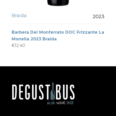
Braida
2023
Barbera Del Monferrato DOC Frizzante La
Monella 2023 Braida
€
12.40