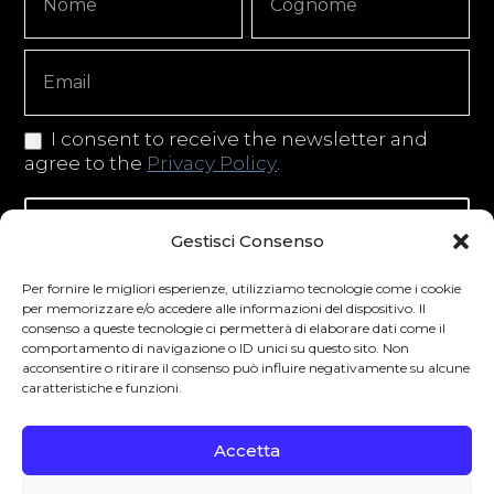
Signup
Copy
I consent to receive the newsletter and
agree to the
Privacy Policy
.
Iscriviti alla newsletter
Gestisci Consenso
Per fornire le migliori esperienze, utilizziamo tecnologie come i cookie
per memorizzare e/o accedere alle informazioni del dispositivo. Il
consenso a queste tecnologie ci permetterà di elaborare dati come il
Degustibus invita al consumo responsabile.
comportamento di navigazione o ID unici su questo sito. Non
acconsentire o ritirare il consenso può influire negativamente su alcune
La vendita di bevande alcoliche è vietata ai
caratteristiche e funzioni.
minori secondo la normativa vigente nel
Paese di residenza. L’abuso di alcol è
Accetta
pericoloso per la salute.