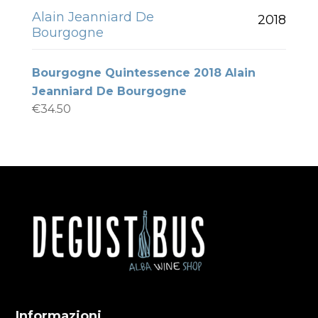
Alain Jeanniard De
2018
Bourgogne
Bourgogne Quintessence 2018 Alain
Jeanniard De Bourgogne
€
34.50
Informazioni