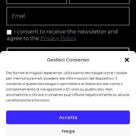
Copy
I consent to receive the newsletter and
agree to the
Privacy Policy
.
Iscriviti alla newsletter
Gestisci Consenso
Per fornire le migliori esperienze, utilizziamo tecnologie come i cookie
per memorizzare e/o accedere alle informazioni del dispositivo. Il
consenso a queste tecnologie ci permetterà di elaborare dati come il
Degustibus invita al consumo responsabile.
comportamento di navigazione o ID unici su questo sito. Non
acconsentire o ritirare il consenso può influire negativamente su alcune
La vendita di bevande alcoliche è vietata ai
caratteristiche e funzioni.
minori secondo la normativa vigente nel
Paese di residenza. L’abuso di alcol è
Accetta
pericoloso per la salute.
Nega
0