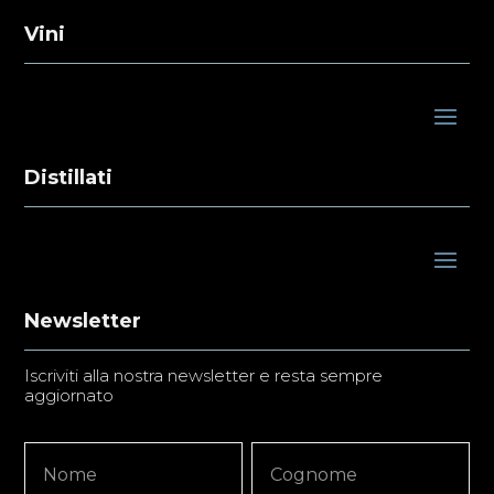
Vini
Distillati
Newsletter
Iscriviti alla nostra newsletter e resta sempre
aggiornato
Newsletter
Nome
Nome
Signup