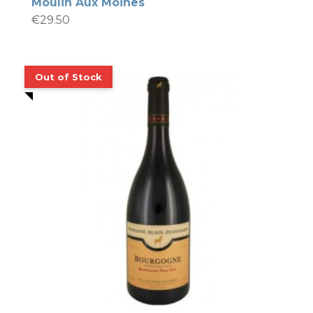
Moulin Aux Moines
€
29.50