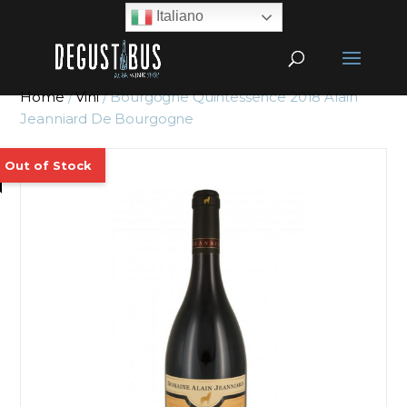
Italiano
Home
/
Vini
/ Bourgogne Quintessence 2018 Alain
Jeanniard De Bourgogne