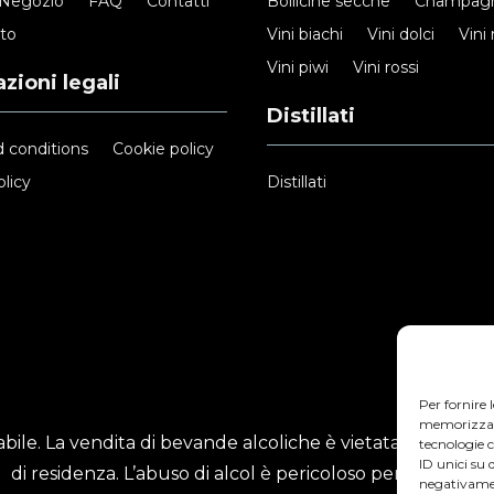
Negozio
FAQ
Contatti
Bollicine secche
Champag
nto
Vini biachi
Vini dolci
Vini 
Vini piwi
Vini rossi
zioni legali
Distillati
 conditions
Cookie policy
licy
Distillati
Per fornire 
memorizzare 
ile. La vendita di bevande alcoliche è vietata ai minori
tecnologie 
ID unici su 
di residenza. L’abuso di alcol è pericoloso per la salute.
negativamen