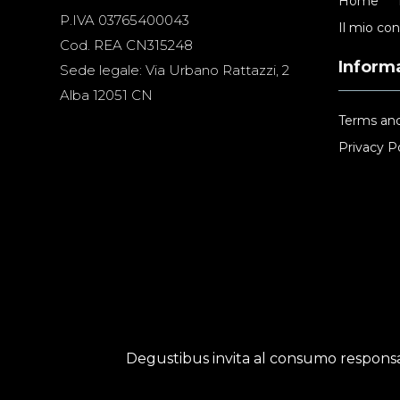
Home
P.IVA 03765400043
Il mio co
Cod. REA CN315248
Informa
Sede legale: Via Urbano Rattazzi, 2
Alba 12051 CN
Terms and
Privacy Po
Degustibus invita al consumo responsab