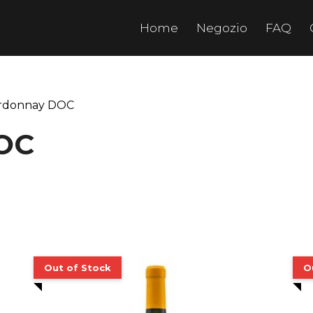
Home
Negozio
FAQ
ardonnay DOC
OC