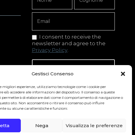
Signup
Copy
I consent to receive the
newsletter and agree to the
Privacy Policy
.
Iscriviti alla newsletter
Gestisci Consenso
le migliori esperienze, utilizziamo tecnologie come i cookie per
e/o accedere alle informazioni del dispositivo. Il consenso a queste
 secondo la normativa vigente nel Paese
ci permetterà di elaborare dati come il comportamento di navigazione o
questo sito. Non acconsentire o ritirare il consenso può influire
te su alcune caratteristiche e funzioni.
0
etta
Nega
Visualizza le preferenze