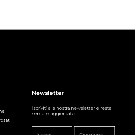
Newsletter
Iscriviti alla nostra newsletter e resta
ne
sempre aggiornato
rosati
Newsletter
Nome
Nome