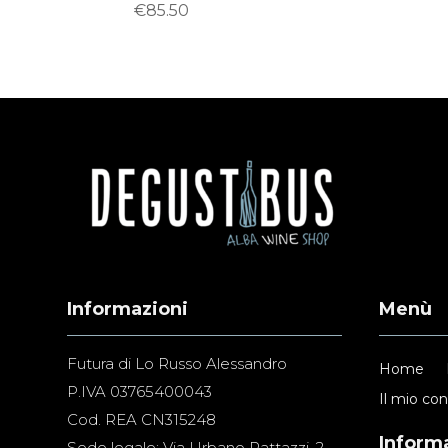
€
85.50
Informazioni
Menù
Futura di Lo Russo Alessandro
Home
P.IVA 03765400043
Il mio co
Cod. REA CN315248
Informa
Sede legale: Via Urbano Rattazzi, 2