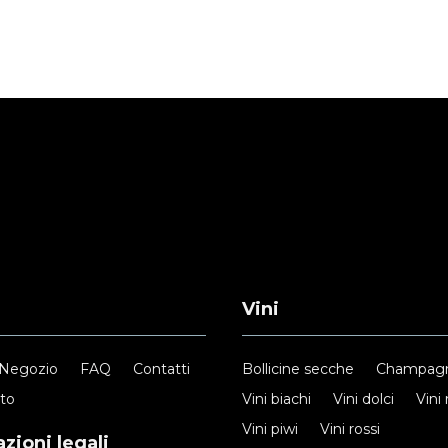
Vini
Negozio
FAQ
Contatti
Bollicine secche
Champag
nto
Vini biachi
Vini dolci
Vini 
Vini piwi
Vini rossi
zioni legali