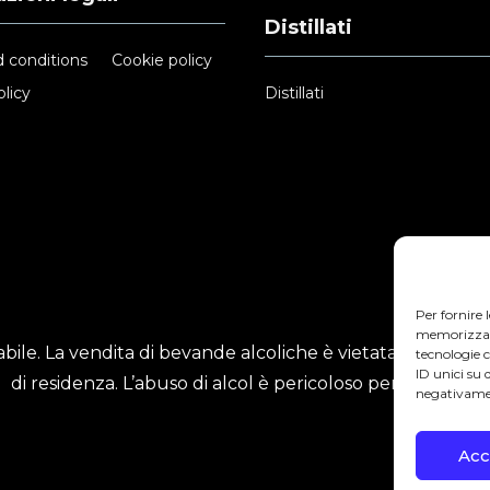
Distillati
 conditions
Cookie policy
licy
Distillati
Per fornire 
memorizzare 
ile. La vendita di bevande alcoliche è vietata ai minori
tecnologie 
ID unici su 
di residenza. L’abuso di alcol è pericoloso per la salute.
negativamen
Acc