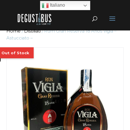
Italiano
Home
/
Distillati
/ Rum Gran Reserva 18 Años Vigia –
Astucciato –