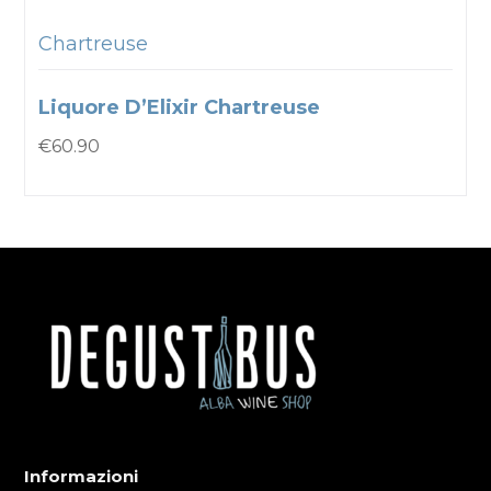
Chartreuse
Liquore D’Elixir Chartreuse
€
60.90
Informazioni