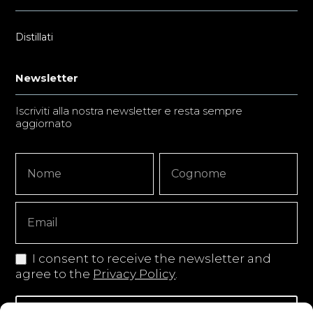
Distillati
Newsletter
Iscriviti alla nostra newsletter e resta sempre
aggiornato
Newsletter
Nome
Nome
Signup
Copy
I consent to receive the newsletter and
agree to the
Privacy Policy
.