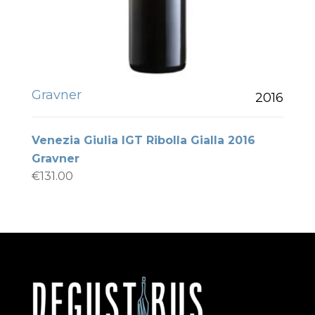
Gravner
2016
Venezia Giulia IGT Ribolla Gialla 2016
Gravner
€
131.00