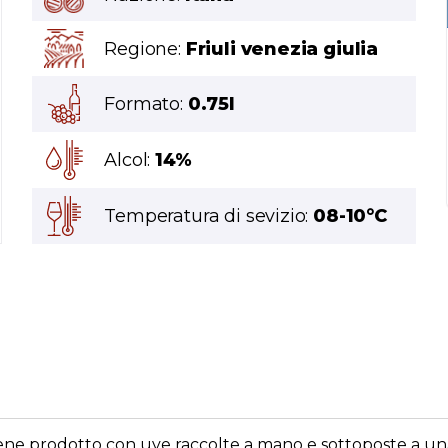
Regione:
Friuli venezia giulia
Formato:
0.75l
Alcol:
14%
Temperatura di sevizio:
08-10°C
r viene prodotto con uve raccolte a mano e sottoposte a 