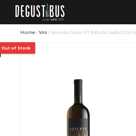
Home
/
Vini
/ Venezia Giulia IGT Ribolla Gialla 2016 