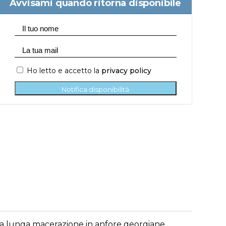
Avvisami quando ritorna disponibile
Ho letto e accetto la
privacy policy
Notifica disponibilità
una lunga macerazione in anfore georgiane