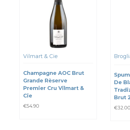
Vilmart & Cie
Brogli
Champagne AOC Brut
Spum
Grande Rèserve
De Bl
Premier Cru Vilmart &
Tradi
Cie
Brut 
€
54.90
€
32.0