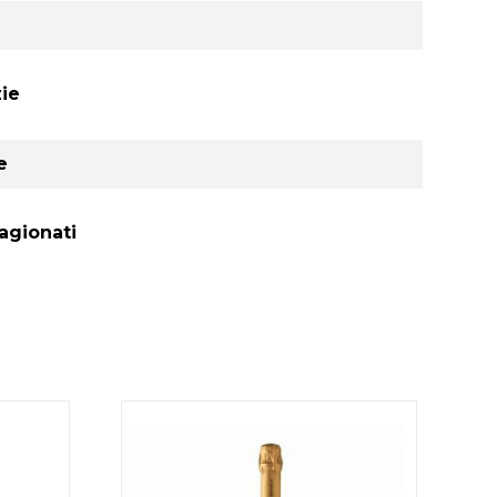
zie
e
tagionati