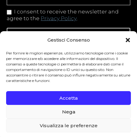
I consent to receive the newsletter and
agree to the
Privacy Policy
.
Iscriviti alla newsletter
Gestisci Consenso
Per fornire le migliori esperienze, utilizziamo tecnologie come i cookie
per memorizzare e/o accedere alle informazioni del dispositivo. Il
consenso a queste tecnologie ci permetterà di elaborare dati come il
Degustibus invita al consumo responsabile.
comportamento di navigazione o ID unici su questo sito. Non
La vendita di bevande alcoliche è vietata ai
acconsentire o ritirare il consenso può influire negativamente su alcune
caratteristiche e funzioni.
minori secondo la normativa vigente nel
Paese di residenza. L’abuso di alcol è
Accetta
pericoloso per la salute.
Nega
0
Visualizza le preferenze