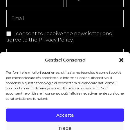
Signup
Copy
I consent to receive the newsletter and
agree to the
Privacy Policy
.
Iscriviti alla newsletter
Gestisci Consenso
Per fornire le migliori esperienze, utilizziamo tecnologie come i cookie
per memorizzare e/o accedere alle informazioni del dispositivo. Il
consenso a queste tecnologie ci permetterà di elaborare dati come il
Degustibus invita al consumo responsabile.
comportamento di navigazione o ID unici su questo sito. Non
acconsentire o ritirare il consenso può influire negativamente su alcune
La vendita di bevande alcoliche è vietata ai
caratteristiche e funzioni.
minori secondo la normativa vigente nel
Paese di residenza. L’abuso di alcol è
Accetta
pericoloso per la salute.
Nega