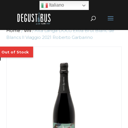
Italiano
Home
/
Vini
/ Alta Langa DOCG Extra Brut Blanc de
Blancs Il Viaggio 2021 Roberto Garbarino