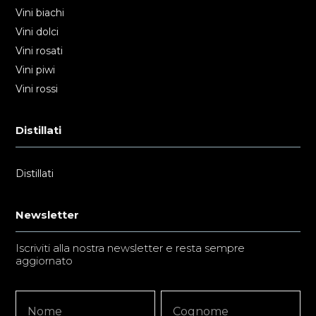
Vini biachi
Vini dolci
Vini rosati
Vini piwi
Vini rossi
Distillati
Distillati
Newsletter
Iscriviti alla nostra newsletter e resta sempre
aggiornato
Newsletter
Nome
Nome