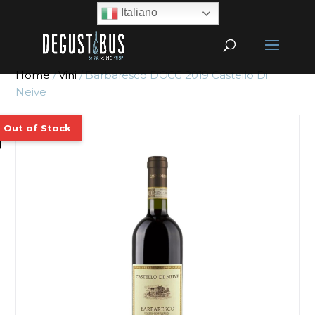
Italiano
Home
/
Vini
/ Barbaresco DOCG 2019 Castello Di
Neive