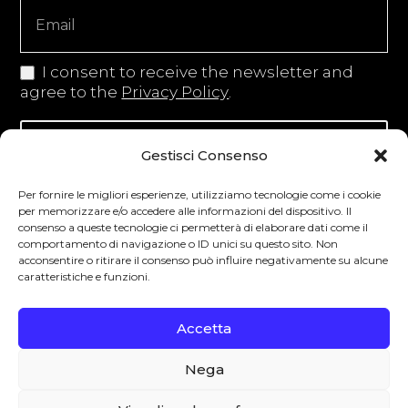
I consent to receive the newsletter and
agree to the
Privacy Policy
.
Iscriviti alla newsletter
Gestisci Consenso
Per fornire le migliori esperienze, utilizziamo tecnologie come i cookie
per memorizzare e/o accedere alle informazioni del dispositivo. Il
consenso a queste tecnologie ci permetterà di elaborare dati come il
Degustibus invita al consumo responsabile.
comportamento di navigazione o ID unici su questo sito. Non
acconsentire o ritirare il consenso può influire negativamente su alcune
La vendita di bevande alcoliche è vietata ai
caratteristiche e funzioni.
minori secondo la normativa vigente nel
Paese di residenza. L’abuso di alcol è
Accetta
pericoloso per la salute.
Nega
0