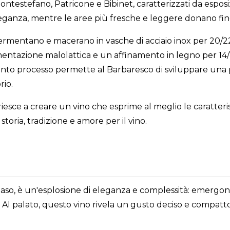
Montestefano, Patricone e Bibinet, caratterizzati da esposizi
eganza, mentre le aree più fresche e leggere donano fine
e fermentano e macerano in vasche di acciaio inox per 20/2
entazione malolattica e un affinamento in legno per 14/1
nto processo permette al Barbaresco di sviluppare una p
rio.
riesce a creare un vino che esprime al meglio le caratteris
toria, tradizione e amore per il vino.
aso, è un'esplosione di eleganza e complessità: emergono n
. Al palato, questo vino rivela un gusto deciso e compatt