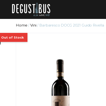
Home
/
Vini
/ Barbaresco DOCG 2021 Guido Rivella