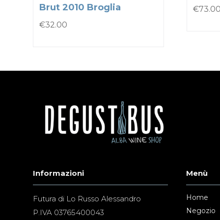
Brut 2010 Broglia
€
73.0
€
32.00
Informazioni
Menù
Home
Futura di Lo Russo Alessandro
Negozio
P.IVA 03765400043