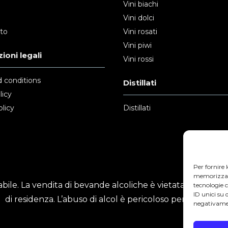
Vini biachi
Vini dolci
nto
Vini rosati
Vini piwi
ioni legali
Vini rossi
 conditions
Distillati
licy
licy
Distillati
Per fornire 
memorizzare 
ile. La vendita di bevande alcoliche è vietata ai minori
tecnologie 
ID unici su 
di residenza. L’abuso di alcol è pericoloso per la salute.
negativamen