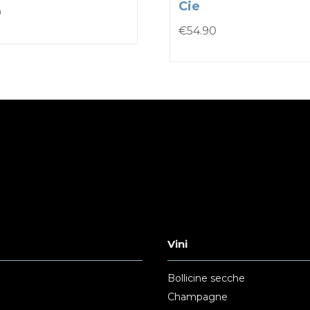
Cie
0
€
54.90
Vini
Bollicine secche
Champagne