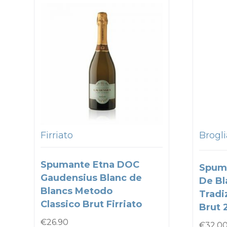
Firriato
Brogli
Spumante Etna DOC
Spum
Gaudensius Blanc de
De Bl
Blancs Metodo
Tradi
Classico Brut Firriato
Brut 
€
26.90
€
32.0