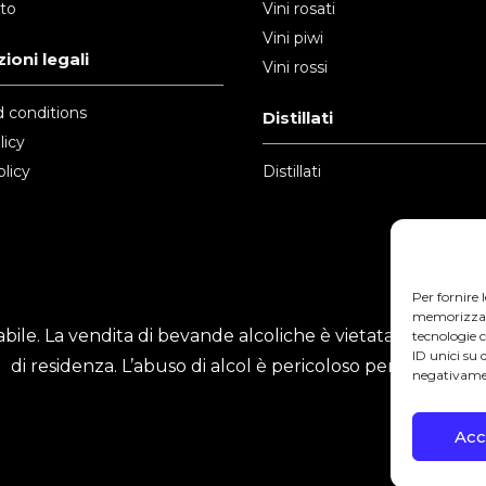
nto
Vini rosati
Vini piwi
ioni legali
Vini rossi
 conditions
Distillati
licy
licy
Distillati
Per fornire 
memorizzare 
ile. La vendita di bevande alcoliche è vietata ai minori
tecnologie 
ID unici su 
di residenza. L’abuso di alcol è pericoloso per la salute.
negativamen
Acc