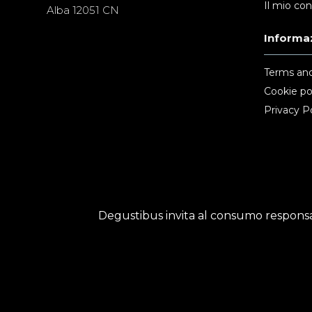
Il mio co
Alba 12051 CN
Informaz
Terms and
Cookie po
Privacy Po
Degustibus invita al consumo responsab