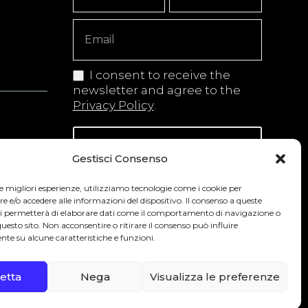
Copy
I consent to receive the
newsletter and agree to the
Privacy Policy
.
Iscriviti alla newsletter
Gestisci Consenso
le migliori esperienze, utilizziamo tecnologie come i cookie per
e/o accedere alle informazioni del dispositivo. Il consenso a queste
 secondo la normativa vigente nel Paese
ci permetterà di elaborare dati come il comportamento di navigazione o
questo sito. Non acconsentire o ritirare il consenso può influire
te su alcune caratteristiche e funzioni.
0
etta
Nega
Visualizza le preferenze