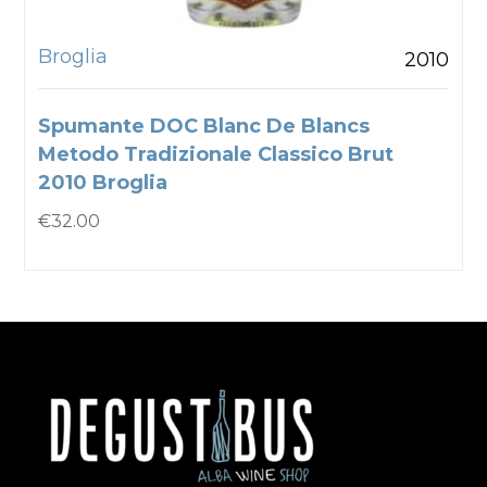
Broglia
2010
Spumante DOC Blanc De Blancs
Metodo Tradizionale Classico Brut
2010 Broglia
€
32.00