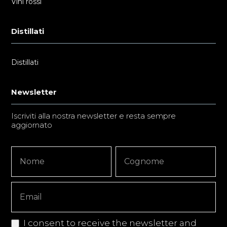
Vini rossi
Distillati
Distillati
Newsletter
Iscriviti alla nostra newsletter e resta sempre
aggiornato
Newsletter
Nome
Nome
Signup
Copy
I consent to receive the newsletter and