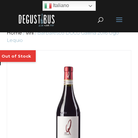
Italiano
Home
/
Vini
/ Barbaresco DOCG Gallina 2016 Ugo
Lequio