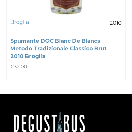
Broglia
2010
Spumante DOC Blanc De Blancs
Metodo Tradizionale Classico Brut
2010 Broglia
€
32.00