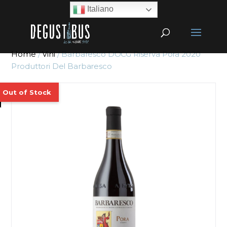
Italiano
Home
/
Vini
/ Barbaresco DOCG Riserva Pora 2020
Produttori Del Barbaresco