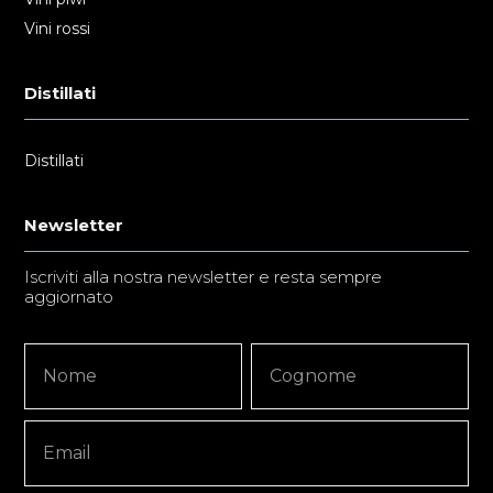
Vini rossi
Distillati
Distillati
Newsletter
Iscriviti alla nostra newsletter e resta sempre
aggiornato
Newsletter
Nome
Nome
Signup
Copy