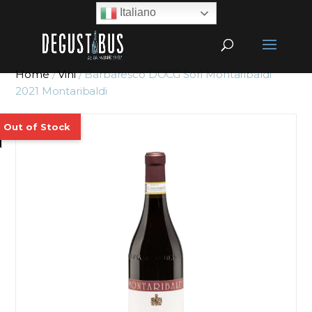
Italiano
Home
/
Vini
/ Barbaresco DOCG Sorì Montaribaldi
2021 Montaribaldi