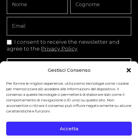
Signup
Copy
I consent to receive the newsletter and
agree to the
Privacy Policy
.
Iscriviti alla newsletter
Gestisci Consenso
Per fornire le migliori esperienze, utilizziamo tecnologie come i cookie
per memorizzare e/o accedere alle informazioni del dispositivo. Il
consenso a queste tecnologie ci permetterà di elaborare dati come il
Degustibus invita al consumo responsabile.
comportamento di navigazione o ID unici su questo sito. Non
acconsentire o ritirare il consenso può influire negativamente su alcune
La vendita di bevande alcoliche è vietata ai
caratteristiche e funzioni.
minori secondo la normativa vigente nel
Paese di residenza. L’abuso di alcol è
Accetta
pericoloso per la salute.