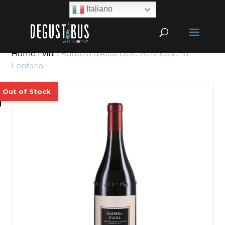
Italiano
Home
/
Vini
/ Barbera d’Alba DOC 2022 Cascina
Fontana