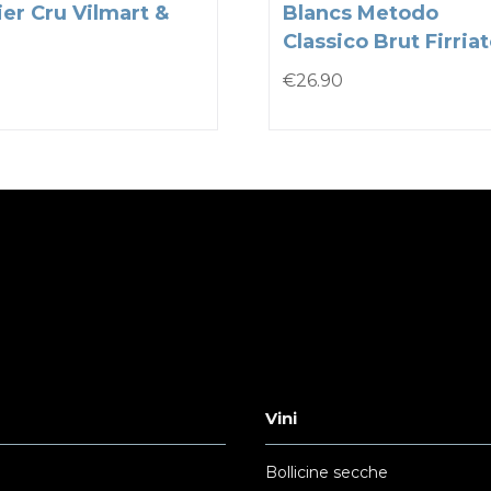
er Cru Vilmart &
Blancs Metodo
Classico Brut Firria
€
26.90
Vini
Bollicine secche