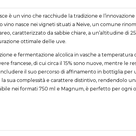
asce è un vino che racchiude la tradizione e l’innovazio
ino nasce nei vigneti situati a Neive, un comune rinomato
eo, caratterizzato da sabbie chiare, a un’altitudine di 25
urazione ottimale delle uve.
razione e fermentazione alcolica in vasche a temperatura c
ere francese, di cui circa il 15% sono nuove, mentre le res
 concludere il suo percorso di affinamento in bottiglia pe
 la sua complessità e carattere distintivo, rendendolo un
ponibile nei formati 750 ml e Magnum, è perfetto per ogni 