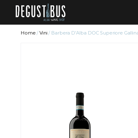
Home
/
Vini
/ Barbera D’Alba DOC Superiore Gallina