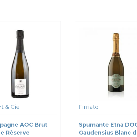
t & Cie
Firriato
pagne AOC Brut
Spumante Etna DO
e Rèserve
Gaudensius Blanc d