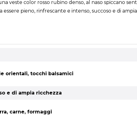
na veste color rosso rubino denso, al naso spiccano sentor
ulta essere pieno, rinfrescante e intenso, succoso e di ampi
ie orientali, tocchi balsamici
oso e di ampia ricchezza
erra, carne, formaggi