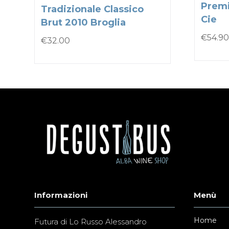
Premi
Tradizionale Classico
Cie
Brut 2010 Broglia
€
54.90
€
32.00
Informazioni
Menù
Home
Futura di Lo Russo Alessandro