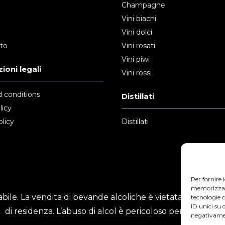
Champagne
Vini biachi
Vini dolci
nto
Vini rosati
Vini piwi
ioni legali
Vini rossi
 conditions
Distillati
licy
licy
Distillati
Per fornire 
memorizzare 
ile. La vendita di bevande alcoliche è vietata ai minori
tecnologie 
ID unici su 
di residenza. L’abuso di alcol è pericoloso per la salute.
negativamen