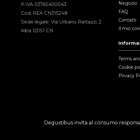
Negozio
P.IVA 03765400043
FAQ
Cod. REA CN315248
Contatti
Sede legale: Via Urbano Rattazzi, 2
Il mio co
Alba 12051 CN
Informaz
Terms and
Cookie po
Privacy Po
Degustibus invita al consumo responsab