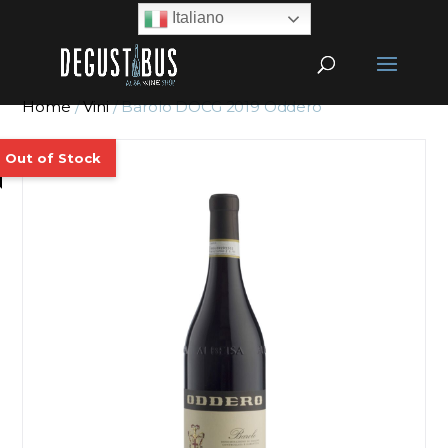
Italiano
Home
/
Vini
/ Barolo DOCG 2019 Oddero