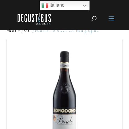
Italiano
Home
/
Vini
/ Barolo DOCG 2021 Borgogno