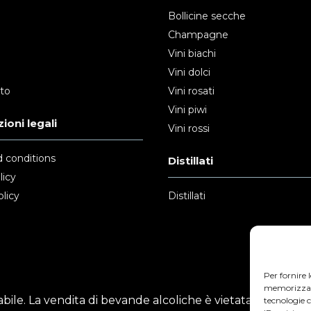
Bollicine secche
Champagne
Vini biachi
Vini dolci
nto
Vini rosati
Vini piwi
ioni legali
Vini rossi
 conditions
Distillati
licy
licy
Distillati
Per fornire 
memorizzare 
ile. La vendita di bevande alcoliche è vietata ai minori
tecnologie 