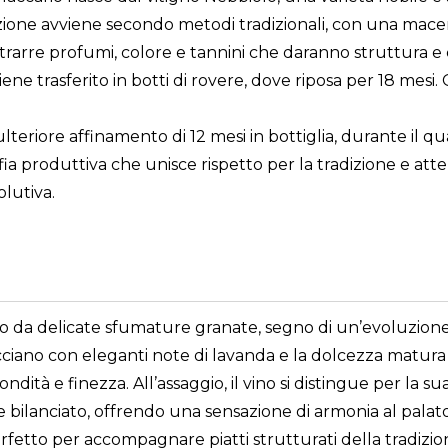
cazione avviene secondo metodi tradizionali, con una mace
rarre profumi, colore e tannini che daranno struttura e c
ene trasferito in botti di rovere, dove riposa per 18 mesi.
 ulteriore affinamento di 12 mesi in bottiglia, durante il 
ia produttiva che unisce rispetto per la tradizione e atte
lutiva.
to da delicate sfumature granate, segno di un’evoluzione r
cciano con eleganti note di lavanda e la dolcezza matura
ità e finezza. All’assaggio, il vino si distingue per la s
bilanciato, offrendo una sensazione di armonia al palato
rfetto per accompagnare piatti strutturati della tradiz