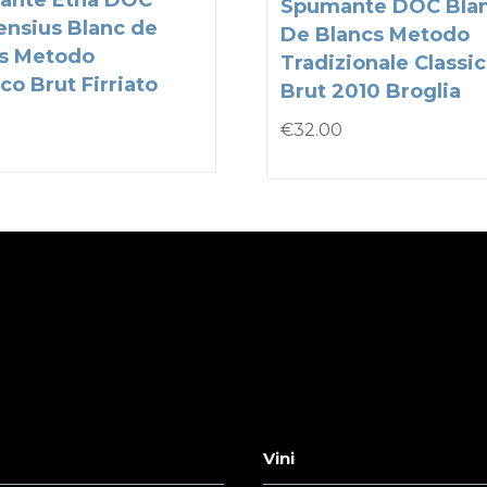
ante Etna DOC
Spumante DOC Bla
nsius Blanc de
De Blancs Metodo
s Metodo
Tradizionale Classi
co Brut Firriato
Brut 2010 Broglia
€
32.00
Vini