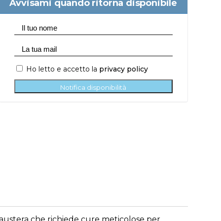
Avvisami quando ritorna disponibile
Ho letto e accetto la
privacy policy
Notifica disponibilità
e austera che richiede cure meticolose per