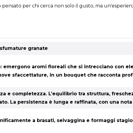
no pensato per chi cerca non solo il gusto, ma un'esperie
e sfumature granate
: emergono aromi floreali che si intrecciano con el
uove sfaccettature, in un bouquet che racconta prof
nza e completezza. L’equilibrio tra struttura, fresch
to. La persistenza è lunga e raffinata, con una not
nificamente a brasati, selvaggina e formaggi stagio