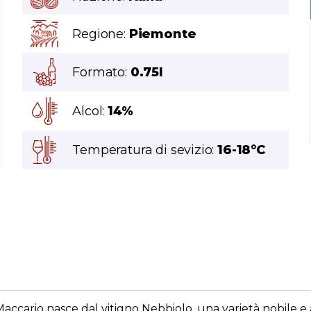
Regione:
Piemonte
Formato:
0.75l
Alcol:
14%
Temperatura di sevizio:
16-18°C
o Maccario nasce dal vitigno Nebbiolo, una varietà nobile 