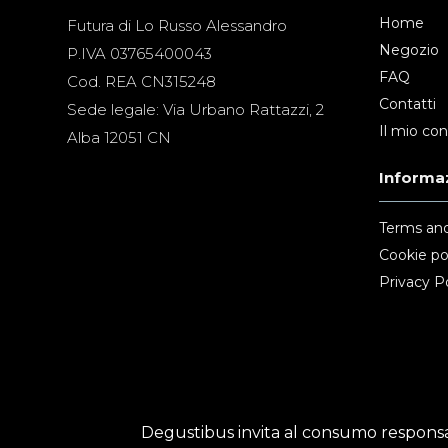
Home
Futura di Lo Russo Alessandro
Negozio
P.IVA 03765400043
FAQ
Cod. REA CN315248
Contatti
Sede legale: Via Urbano Rattazzi, 2
Il mio co
Alba 12051 CN
Informaz
Terms and
Cookie po
Privacy Po
Degustibus invita al consumo responsab