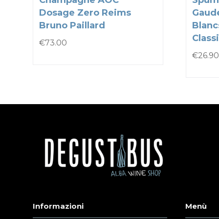
Champagne AOC
Spum
Dosage Zero Reims
Gaude
Bruno Paillard
Blanc
Classi
€
73.00
€
26.90
Informazioni
Menù