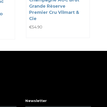
Champagne AOC Brut
nc
Grande Rèserve
Premier Cru Vilmart &
co
Cie
€
54.90
Newsletter