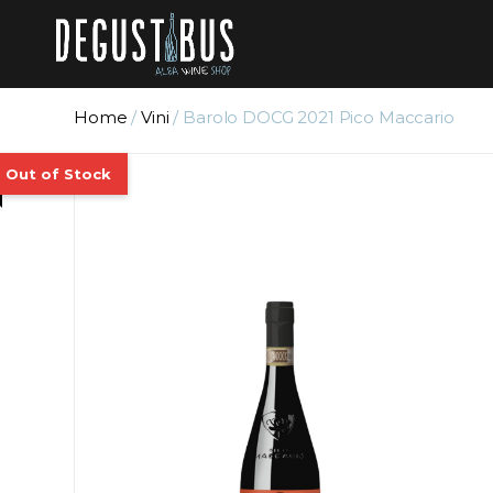
Home
/
Vini
/ Barolo DOCG 2021 Pico Maccario