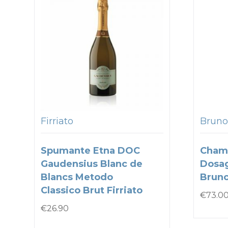
Firriato
Bruno
Spumante Etna DOC
Cham
Gaudensius Blanc de
Dosa
Blancs Metodo
Bruno
Classico Brut Firriato
€
73.0
€
26.90