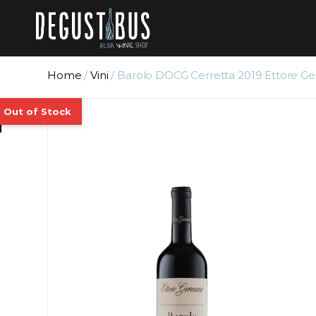
Home
/
Vini
/ Barolo DOCG Cerretta 2019 Ettore 