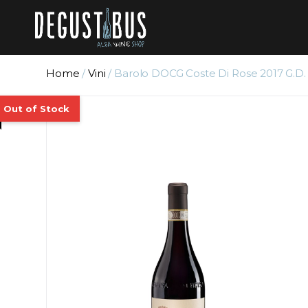
Home
/
Vini
/ Barolo DOCG Coste Di Rose 2017 G.D. 