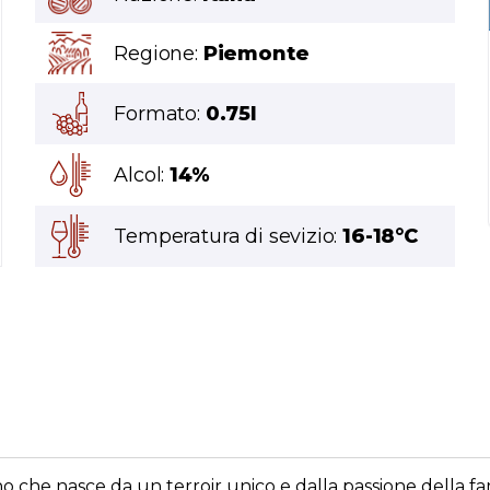
Regione:
Piemonte
Formato:
0.75l
Alcol:
14%
Temperatura di sevizio:
16-18°C
no che nasce da un terroir unico e dalla passione della fa