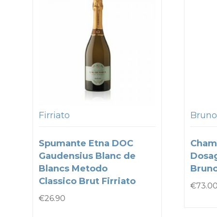
Firriato
Bruno
Spumante Etna DOC
Cham
Gaudensius Blanc de
Dosa
Blancs Metodo
Bruno
Classico Brut Firriato
€
73.0
€
26.90