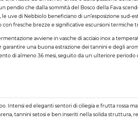
 pendio che dalla sommità del Bosco della Fava scende r
re, le uve di Nebbiolo beneficiano di un’esposizione sud-
on fresche brezze e significative escursioni termiche tr
entazione avviene in vasche di acciaio inox a temperatur
garantire una buona estrazione dei tannini e degli aromi
mento di almeno 36 mesi, seguito da un ulteriore periodo 
o. Intensi ed eleganti sentori di ciliegia e frutta rossa ma
ena, tannini setosi e ben inseriti nella solida struttura,