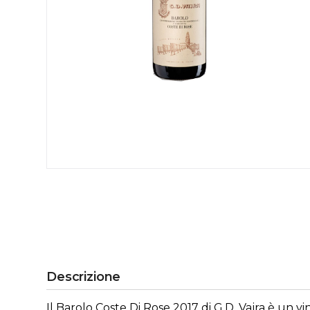
Descrizione
Il Barolo Coste Di Rose 2017 di G.D. Vajra è un vi