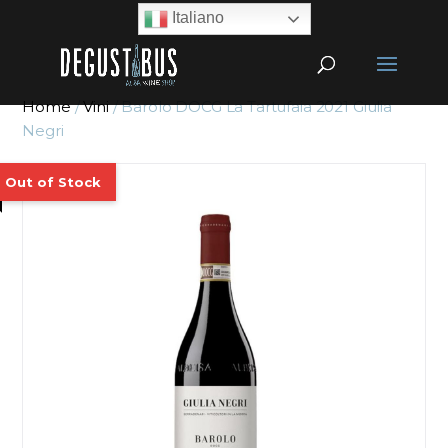
Italiano
Home
/
Vini
/ Barolo DOCG La Tartufaia 2021 Giulia
Negri