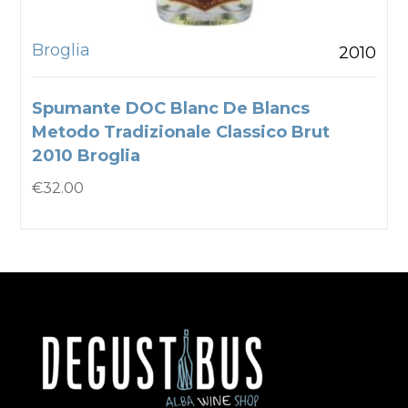
Broglia
2010
Spumante DOC Blanc De Blancs
Metodo Tradizionale Classico Brut
2010 Broglia
€
32.00