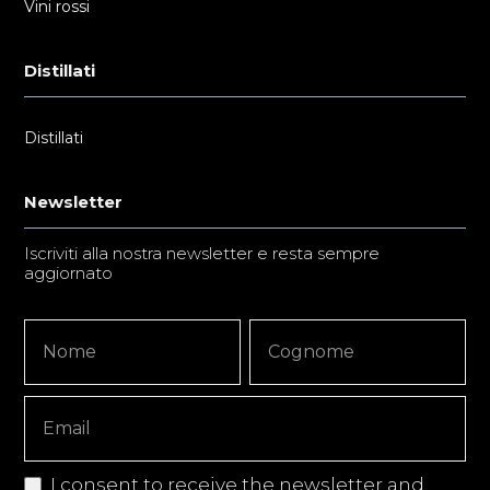
Vini rossi
Distillati
Distillati
Newsletter
Iscriviti alla nostra newsletter e resta sempre
aggiornato
Newsletter
Nome
Nome
Signup
Copy
I consent to receive the newsletter and