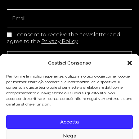
Signup
Copy
I consent to receive the newsletter and
agree to the
Privacy Policy
.
Iscriviti alla newsletter
Gestisci Consenso
Per fornire le migliori esperienze, utilizziamo tecnologie come i cookie
per memorizzare e/o accedere alle informazioni del dispositivo. Il
consenso a queste tecnologie ci permetterà di elaborare dati come il
Degustibus invita al consumo responsabile.
comportamento di navigazione o ID unici su questo sito. Non
acconsentire o ritirare il consenso può influire negativamente su alcune
La vendita di bevande alcoliche è vietata ai
caratteristiche e funzioni.
minori secondo la normativa vigente nel
Paese di residenza. L’abuso di alcol è
Accetta
pericoloso per la salute.
Nega