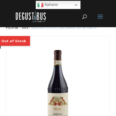
Italiano
Home
/
Vini
/ Barolo DOCG Lazzarito 2018 Vietti