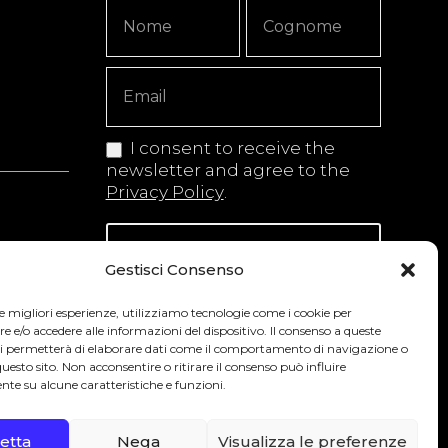
Newsletter
Nome
Nome
Signup
Copy
I consent to receive the
newsletter and agree to the
Privacy Policy
.
Iscriviti alla newsletter
Gestisci Consenso
le migliori esperienze, utilizziamo tecnologie come i cookie per
e/o accedere alle informazioni del dispositivo. Il consenso a queste
 secondo la normativa vigente nel Paese
ci permetterà di elaborare dati come il comportamento di navigazione o
questo sito. Non acconsentire o ritirare il consenso può influire
te su alcune caratteristiche e funzioni.
0
etta
Nega
Visualizza le preferenze