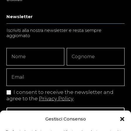
Newsletter
Iscriviti alla nostra newsletter e resta sempre
aggiornato
Newsletter
Nome
Nome
Signup
Copy
I consent to receive the newsletter and
agree to the
Privacy Policy
.
Iscriviti alla newsletter
Gestisci Consenso