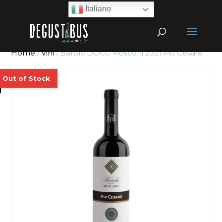
Italiano
Home
/
Vini
/ Barolo DOCG Mosconi 2021 Pio Cesare