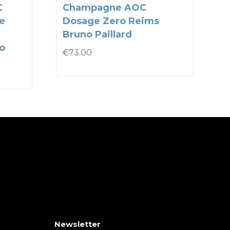
C
Champagne AOC
e
Dosage Zero Reims
Bruno Paillard
to
€
73.00
Newsletter