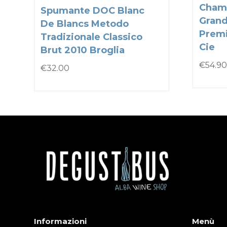
Cham
Spumante DOC Blanc
Grand
De Blancs Metodo
Premi
Tradizionale Classico
Cie
Brut 2010 Broglia
€
54.90
€
32.00
Informazioni
Menù