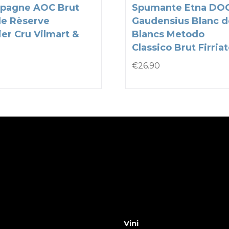
pagne AOC Brut
Spumante Etna DO
e Rèserve
Gaudensius Blanc d
er Cru Vilmart &
Blancs Metodo
Classico Brut Firria
€
26.90
Vini