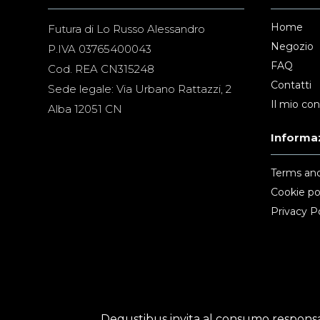
Home
Futura di Lo Russo Alessandro
Negozio
P.IVA 03765400043
FAQ
Cod. REA CN315248
Contatti
Sede legale: Via Urbano Rattazzi, 2
Il mio co
Alba 12051 CN
Informaz
Terms and
Cookie po
Privacy Po
Degustibus invita al consumo responsab