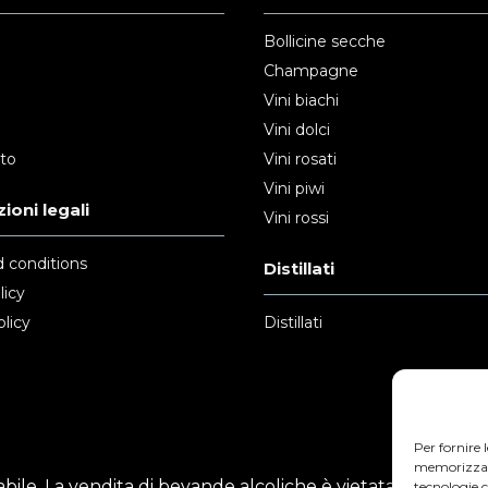
Bollicine secche
Champagne
Vini biachi
Vini dolci
nto
Vini rosati
Vini piwi
ioni legali
Vini rossi
 conditions
Distillati
licy
licy
Distillati
Per fornire 
memorizzare 
ile. La vendita di bevande alcoliche è vietata ai minori
tecnologie 