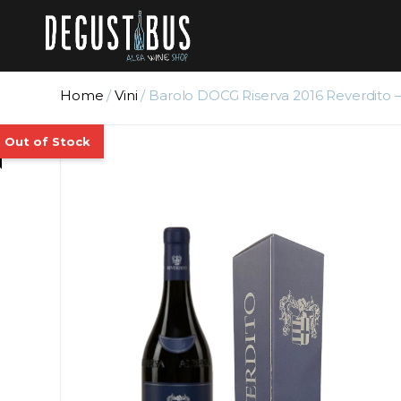
Home
/
Vini
/ Barolo DOCG Riserva 2016 Reverdito –