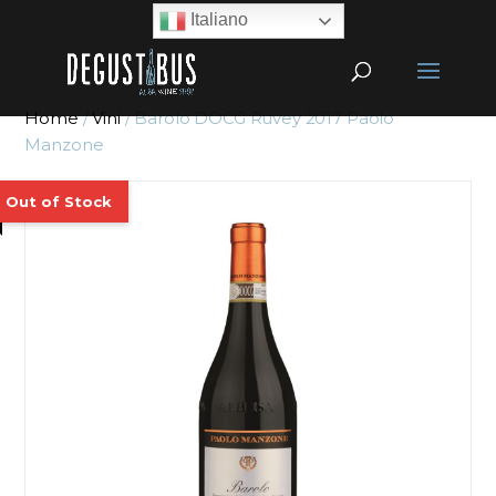
Italiano
Home
/
Vini
/ Barolo DOCG Ruvey 2017 Paolo
Manzone