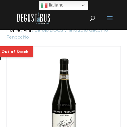
Italiano
Home
/
Vini
/ Barolo DOCG Villero 2018 Giacomo
Fenocchio