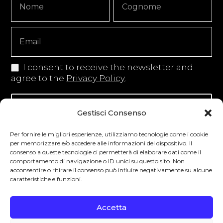
Signup
Copy
I consent to receive the newsletter and
agree to the
Privacy Policy
.
Iscriviti alla newsletter
Gestisci Consenso
Per fornire le migliori esperienze, utilizziamo tecnologie come i cookie
per memorizzare e/o accedere alle informazioni del dispositivo. Il
consenso a queste tecnologie ci permetterà di elaborare dati come il
Degustibus invita al consumo responsabile.
comportamento di navigazione o ID unici su questo sito. Non
acconsentire o ritirare il consenso può influire negativamente su alcune
La vendita di bevande alcoliche è vietata ai
caratteristiche e funzioni.
minori secondo la normativa vigente nel
Paese di residenza. L’abuso di alcol è
Accetta
pericoloso per la salute.