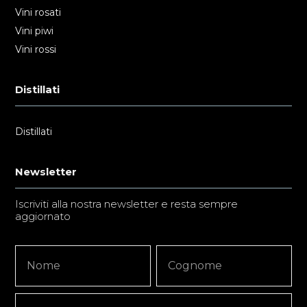
Vini rosati
Vini piwi
Vini rossi
Distillati
Distillati
Newsletter
Iscriviti alla nostra newsletter e resta sempre
aggiornato
Newsletter
Nome
Nome
Signup
Copy