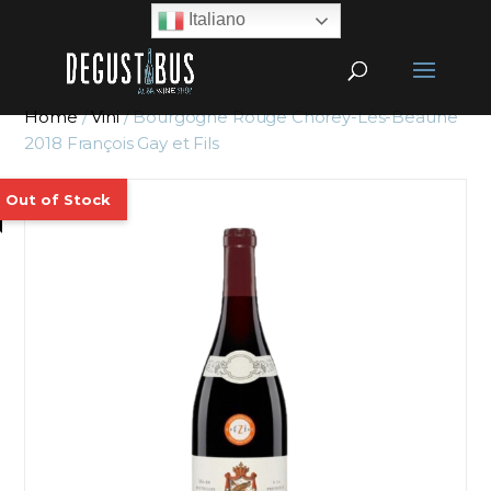
Italiano
Home
/
Vini
/ Bourgogne Rouge Chorey-Lès-Beaune
2018 François Gay et Fils