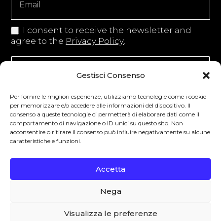
I consent to receive the newsletter and
agree to the
Privacy Policy
.
Iscriviti alla newsletter
Gestisci Consenso
Per fornire le migliori esperienze, utilizziamo tecnologie come i cookie
per memorizzare e/o accedere alle informazioni del dispositivo. Il
consenso a queste tecnologie ci permetterà di elaborare dati come il
Degustibus invita al consumo responsabile.
comportamento di navigazione o ID unici su questo sito. Non
acconsentire o ritirare il consenso può influire negativamente su alcune
La vendita di bevande alcoliche è vietata ai
caratteristiche e funzioni.
minori secondo la normativa vigente nel
Paese di residenza. L’abuso di alcol è
Accetta
pericoloso per la salute.
Nega
0
Visualizza le preferenze